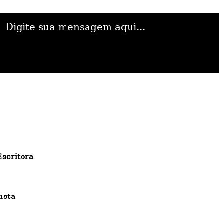
Enviar
scritora
usta