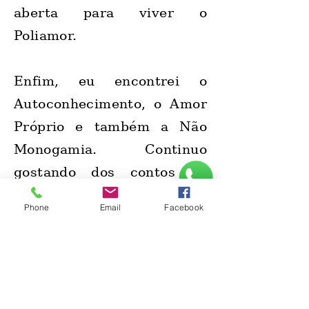
aberta para viver o
Poliamor.
Enfim, eu encontrei o
Autoconhecimento, o Amor
Próprio e também a Não
Monogamia. Continuo
gostando dos contos de
fadas e de filmes de
Phone
Email
Facebook
comédia romântica, a
diferença é que agora posso
produzir conteúdos
destacando os aprendizados
e lições dessas histórias. E