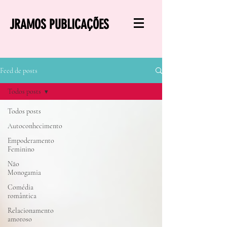
JRAMOS PUBLICAÇÕES
Feed de posts
Todos posts
Todos posts
Autoconhecimento
Empoderamento
Feminino
Não
Monogamia
Comédia
romântica
Relacionamento
amoroso