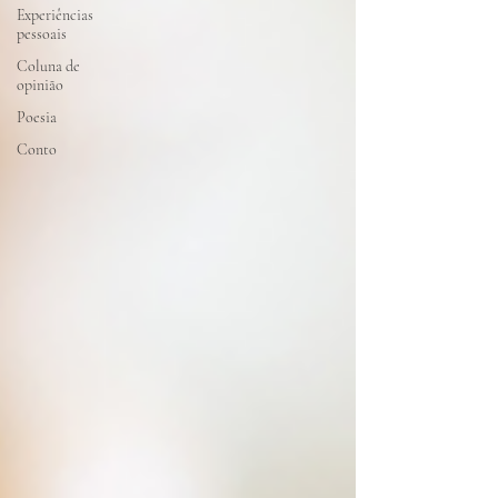
Experiências
pessoais
Coluna de
opinião
Poesia
Conto