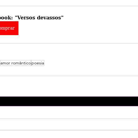
book: "Versos devassos"
omprar
amor romântico
poesia