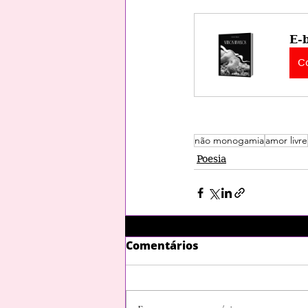
E-
C
não monogamia
amor livre
Poesia
Comentários