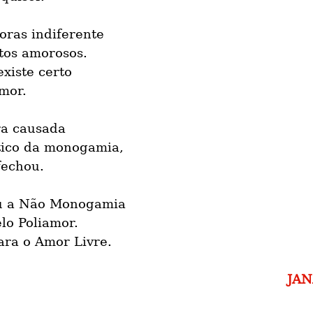
oras indiferente
tos amorosos.
existe certo
mor.
ra causada
tico da monogamia,
fechou.
iu a Não Monogamia
elo Poliamor.
ara o Amor Livre.
JA