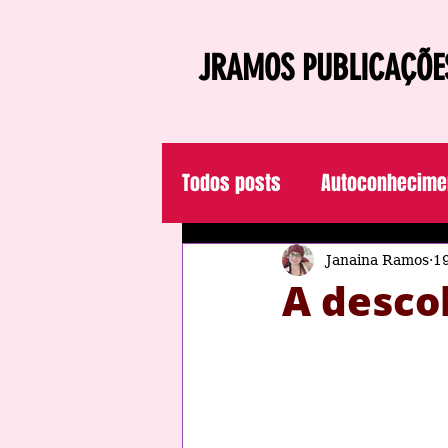
JRAMOS PUBLICAÇÕE
Todos posts
Autoconhecime
Comédia romântica
Rel
Janaina Ramos
19
A desco
Poesia
Conto