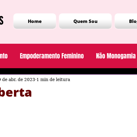
S
Home
Quem Sou
Blo
nto
Empoderamento Feminino
Não Monogamia
acionamento amoroso
Experiências pessoais
 de abr. de 2023
1 min de leitura
berta