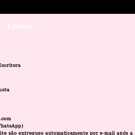
Enviar
scritora
usta
.com
WhatsApp)
site são entregues automaticamente por e-mail após 