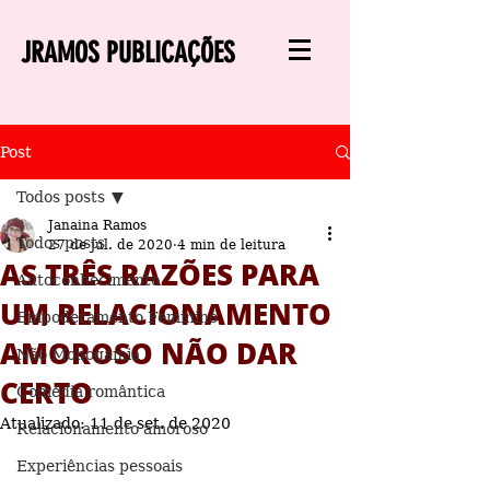
JRAMOS PUBLICAÇÕES
Post
Todos posts
Janaina Ramos
Todos posts
27 de jul. de 2020
4 min de leitura
AS TRÊS RAZÕES PARA
Autoconhecimento
UM RELACIONAMENTO
Empoderamento Feminino
AMOROSO NÃO DAR
Não Monogamia
CERTO
Comédia romântica
Atualizado:
11 de set. de 2020
Relacionamento amoroso
Experiências pessoais