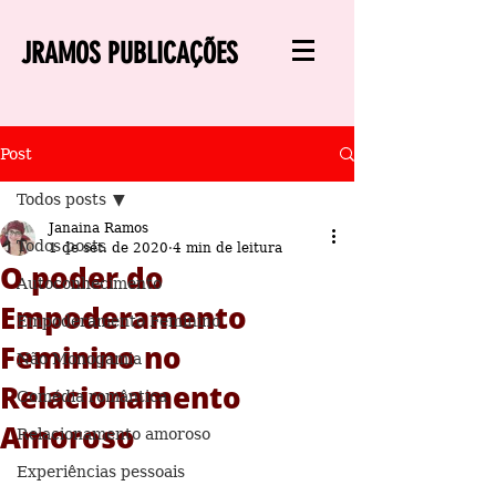
JRAMOS PUBLICAÇÕES
Post
Todos posts
Janaina Ramos
Todos posts
1 de set. de 2020
4 min de leitura
O poder do
Autoconhecimento
Empoderamento
Empoderamento Feminino
Feminino no
Não Monogamia
Relacionamento
Comédia romântica
Amoroso
Relacionamento amoroso
Experiências pessoais