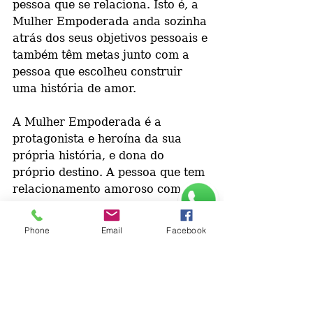
pessoa que se relaciona. Isto é, a 
Mulher Empoderada anda sozinha 
atrás dos seus objetivos pessoais e 
também têm metas junto com a 
pessoa que escolheu construir 
uma história de amor.
A Mulher Empoderada é a 
protagonista e heroína da sua 
própria história, e dona do 
próprio destino. A pessoa que tem 
relacionamento amoroso com 
uma Mulher Empoderada se 
beneficia através de 
Phone
Email
Facebook
comportamentos fortalecedores e 
resultados positivos de 
conquistas, assim como sente 
inspiração para ser também um 
exemplo de sucesso. Concluindo, o 