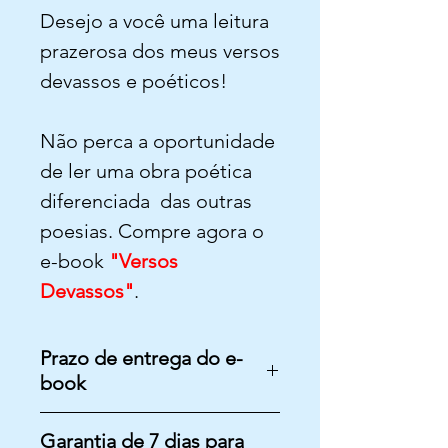
Desejo a você uma leitura
prazerosa dos meus versos
devassos e poéticos!
Não perca a oportunidade
de ler uma obra poética
diferenciada das outras
poesias. Compre agora o
e-book
"Versos
Devassos"
.
Prazo de entrega do e-
book
O e-book "Versos Devassos" será liberado
Garantia de 7 dias para
automaticamente no seu e-mail cadastrado