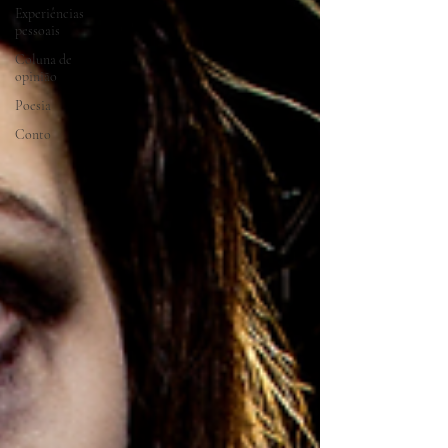
Experiências
pessoais
Coluna de
opinião
Poesia
Conto