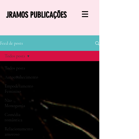
JRAMOS PUBLICAÇÕES
Feed de posts
Todos posts
Todos posts
Autoconhecimento
Empoderamento
Feminino
Não
Monogamia
Comédia
romântica
Relacionamento
amoroso