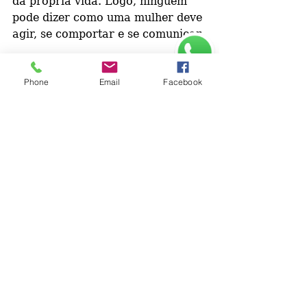
da própria vida. Logo, ninguém 
pode dizer como uma mulher deve 
agir, se comportar e se comunicar.
O Empoderamento Feminino dá 
Phone
Email
Facebook
poder e está no poder de escolha 
das mulheres. A mulher 
empoderada gera mudanças ao 
seu redor, se desenvolve 
pessoalmente e profissionalmente 
e transforma a sua realidade 
realizando seus sonhos.