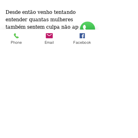
Desde então venho tentando 
entender quantas mulheres 
também sentem culpa não apenas 
por serem mães, mas por 
continuarem querendo existir 
Phone
Email
Facebook
além disso.
Ver tudo
Posts recentes