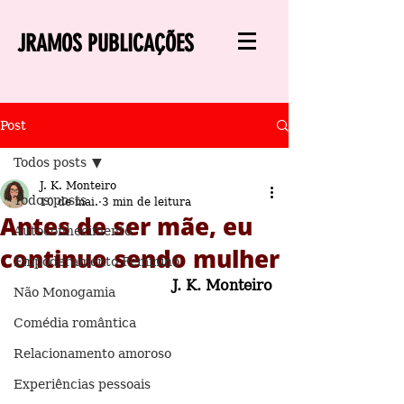
JRAMOS PUBLICAÇÕES
Post
Todos posts
J. K. Monteiro
Todos posts
10 de mai.
3 min de leitura
Antes de ser mãe, eu
Autoconhecimento
continuo sendo mulher
Empoderamento Feminino
J. K. Monteiro
Não Monogamia
Comédia romântica
Relacionamento amoroso
Experiências pessoais